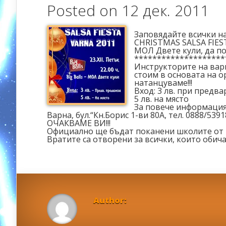
Posted on 12 дек. 2011
Заповядайте всички на
CHRISTMAS SALSA FIESTA
МОЛ Двете кули, да п
********************
Инструкторите на вар
стоим в основата на ор
натанцуваме!!!
Вход: 3 лв. при предв
5 лв. на място
За повече информация
Варна, бул.“Кн.Борис 1-ви 80А, тел. 0888/539
ОЧАКВАМЕ ВИ!!!
Официално ще бъдат поканени школите от Ш
Вратите са отворени за всички, които обича
Author: