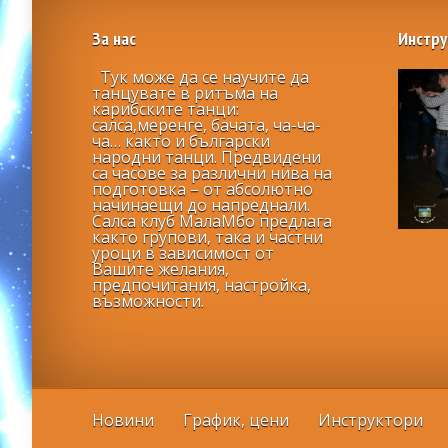
За нас
Инстру
Тук може да се научите да
танцувате в ритъма на
карибските танци:
салса,меренге, бачата, ча-ча-
ча… както и български
народни танци. Предвидени
са часове за различни нива на
подготовка – от абсолютно
начинаещи до напреднали.
Салса клуб МалаМбо предлага
както групови, така и частни
уроци в зависимост от
Вашите желания,
предпочитания, настройка,
възможности.
Новини
График, цени
Инструктори