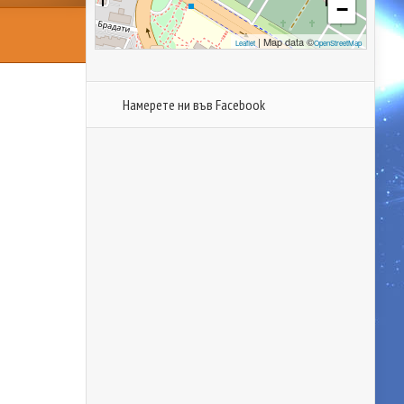
−
| Map data ©
Leaflet
OpenStreetMap
Намерете ни във Facebook