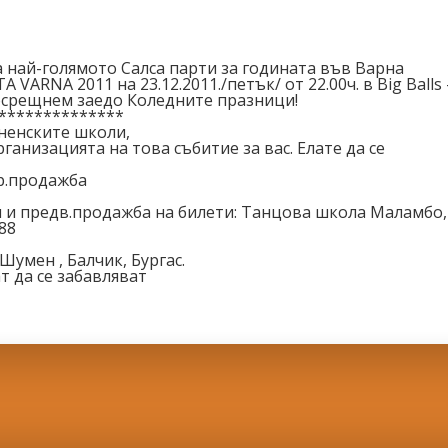
 най-голямото Салса парти за годината във Варна
 VARNA 2011 на 23.12.2011./петък/ от 22.00ч. в Big Balls 
осрещнем заедо Коледните празници!
******
********
ненските школи,
ганизацията на това събитие за вас. Елате да се
ар.продажба
 и предв.продажба на билети: Танцова школа Маламбо,
188
умен , Балчик, Бургас.
т да се забавляват