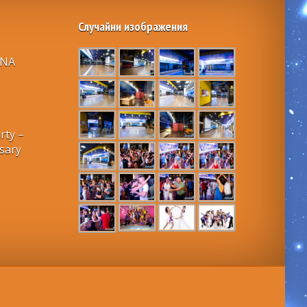
Случайни изображения
RNA
rty –
rsary