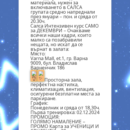
материала, нужен за
включването в САЛСА
групата средно напреднали
през януари – пон. и сряда от
20.30ч.
Салса Интензивен курс САМО
за ДЕКЕМВРИ – Очакваме
всички наши кадри, които
малко са позабравили
нещата, но искат да се
върнат в залата:
Място:
Varna Mall, et.1, гр. Варна
9009, бул. Владислав
Варненчик 186
Просторна зала,
перфектна настилка,
климатизация, вентилация,
осигурени безплатни места за
паркиране.
График:
Понеделник и сряда от 18,30ч.
Първа тренировка: 02.12.2024
ПРОМОЦИЯ:
ГОЛЯМО НАМАЛЕНИЕ –
ПРОМО Карта за УЧЕНИЦИ И