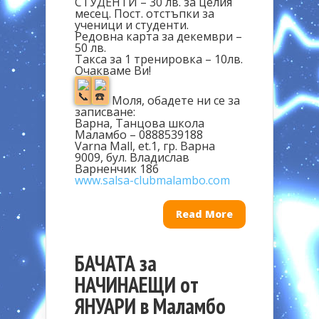
СТУДЕНТИ – 30 лв. за целия
месец. Пост. отстъпки за
ученици и студенти.
Редовна карта за декември –
50 лв.
Такса за 1 тренировка – 10лв.
Очакваме Ви!
Моля, обадете ни се за
записване:
Варна, Танцова школа
Маламбо – 0888539188
Varna Mall, et.1, гр. Варна
9009, бул. Владислав
Варненчик 186
www.salsa-clubmalambo.com
Read More
БАЧАТА за
НАЧИНАЕЩИ от
ЯНУАРИ в Маламбо