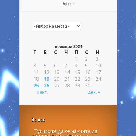
Архив
Архив
ноември 2024
П
В
С
Ч
П
С
Н
1
2
3
4
5
6
7
8
9
10
11
12
13
14
15
16
17
18
19
20
21
22
23
24
25
26
27
28
29
30
« окт.
дек. »
За нас
Тук може да се научите да
танцувате в ритъма на