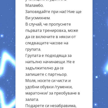
Маламбо.
Заповядайте при нас! Ние ще
Ви усмихнем.
В случай, че пропуснете
първата тренировка, може
да се включите в някои от
следващите часове на
групата.
Групата е подходяща за
напълно начинаещи. Не е
задължително да се
запишете с партньор.
Моля, носете си чисти и
удобни обувки /гуменки,
маратонки/ за преобуване в
залата.
Подарете си незабравима,