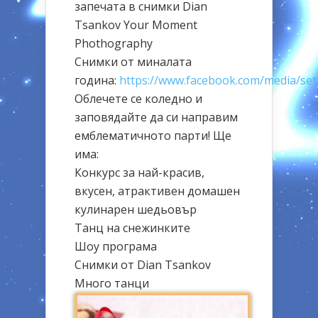
запечата в снимки Dian
Tsankov Your Moment
Phothography
Снимки от миналата
година:
https://www.facebook.com/media/se
Облечете се коледно и
заповядайте да си направим
емблематичното парти! Ще
има:
Конкурс за най-красив,
вкусен, атрактивен домашен
кулинарен шедьовър
Танц на снежинките
Шоу програма
Снимки от Dian Tsankov
Много танци