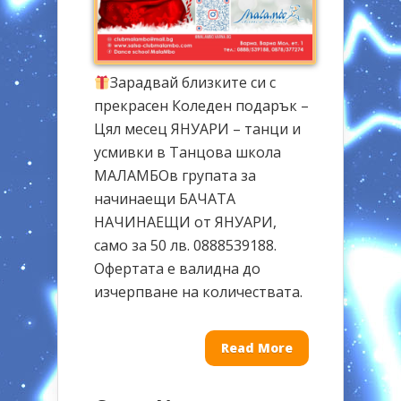
Зарадвай близките си с
прекрасен Коледен подарък –
Цял месец ЯНУАРИ – танци и
усмивки в
Танцова школа
МАЛАМБО
в групата за
начинаещи
БАЧАТА
НАЧИНАЕЩИ от ЯНУАРИ
,
само за 50 лв. 0888539188.
Офертата е валидна до
изчерпване на количествата.
Read More