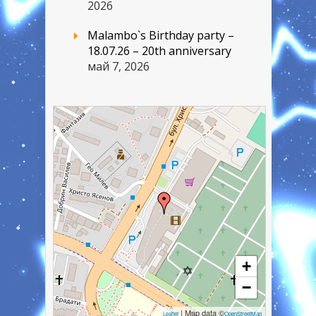
2026
Malambo`s Birthday party –
18.07.26 – 20th anniversary
май 7, 2026
+
−
| Map data ©
Leaflet
OpenStreetMap