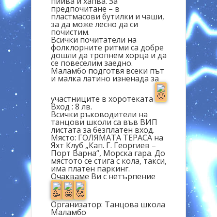
пийва и хапва. За
предпочитане – в
пластмасови бутилки и чаши,
за да може лесно да си
почистим.
Всички почитатели на
фолклорните ритми са добре
дошли да тропнем хорца и да
се повеселим заедно.
Маламбо подготвя всеки път
и малка латино изненада за
участниците в хоротеката
Вход : 8 лв.
Всички ръководители на
танцови школи са във ВИП
листата за безплатен вход.
Място: ГОЛЯМАТА ТЕРАСА на
Яхт Клуб „Кап. Г. Георгиев –
Порт Варна“, Морска гара. До
мястото се стига с кола, такси,
има платен паркинг.
Очакваме Ви с нетърпение
Организатор: Танцова школа
Маламбо