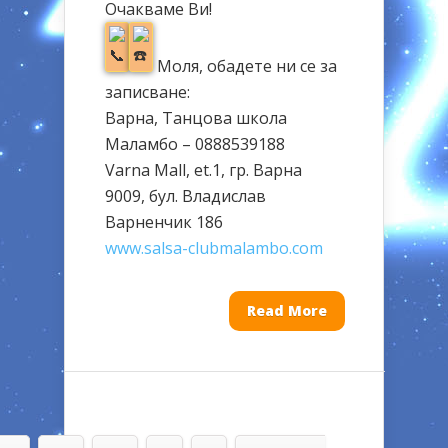
Очакваме Ви!
Моля, обадете ни се за
записване:
Варна, Танцова школа
Маламбо – 0888539188
Varna Mall, et.1, гр. Варна
9009, бул. Владислав
Варненчик 186
www.salsa-clubmalambo.com
Read More