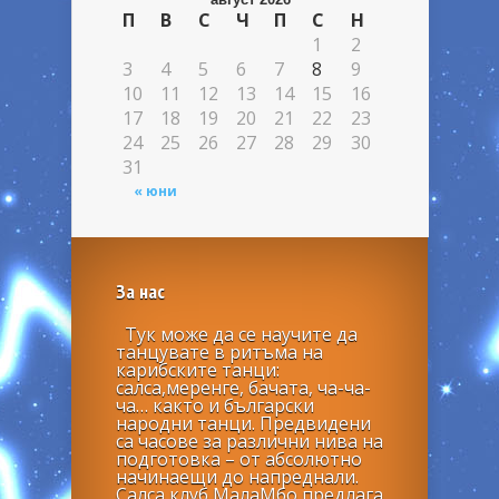
П
В
С
Ч
П
С
Н
1
2
3
4
5
6
7
8
9
10
11
12
13
14
15
16
17
18
19
20
21
22
23
24
25
26
27
28
29
30
31
« юни
За нас
Тук може да се научите да
танцувате в ритъма на
карибските танци:
салса,меренге, бачата, ча-ча-
ча… както и български
народни танци. Предвидени
са часове за различни нива на
подготовка – от абсолютно
начинаещи до напреднали.
Салса клуб МалаМбо предлага