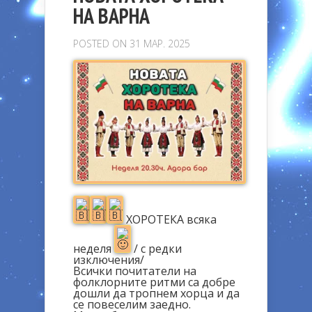
НА ВАРНА
POSTED ON 31 МАР. 2025
ХОРОТЕКА всяка
неделя
/ с редки
изключения/
Всички почитатели на
фолклорните ритми са добре
дошли да тропнем хорца и да
се повеселим заедно.