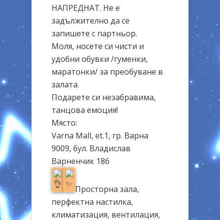
НАПРЕДНАТ. Не е
задължително да се
запишете с партньор.
Моля, носете си чисти и
удобни обувки /гуменки,
маратонки/ за преобуване в
залата.
Подарете си незабравима,
танцова емоция!
Място:
Varna Mall, et.1, гр. Варна
9009, бул. Владислав
Варненчик 186
Просторна зала,
перфектна настилка,
климатизация, вентилация,