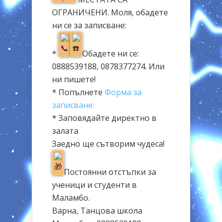
ОГРАНИЧЕНИ. Моля, обадете
ни се за записване:
*
Обадете ни се:
0888539188, 0878377274. Или
ни пишете!
* Попълнете
Форма за
записване:
* Заповядайте директно в
залата
Заедно ще сътворим чудеса!
Постоянни отстъпки за
ученици и студенти в
Маламбо.
Варна, Танцова школа