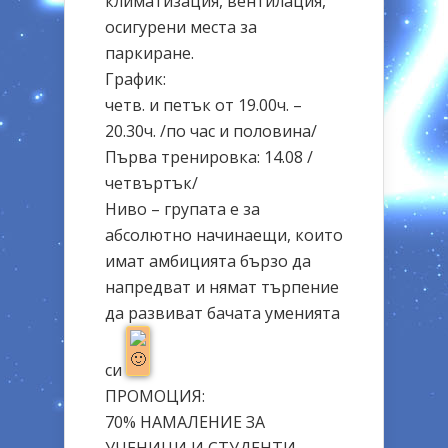
климатизация, вентилация,
осигурени места за
паркиране.
График:
четв. и петък от 19.00ч. –
20.30ч. /по час и половина/
Първа тренировка: 14.08 /
четвъртък/
Ниво – групата е за
абсолютно начинаещи, които
имат амбицията бързо да
напредват и нямат търпение
да развиват бачата уменията
си
ПРОМОЦИЯ:
70% НАМАЛЕНИЕ ЗА
УЧЕНИЦИ И СТУДЕНТИ –