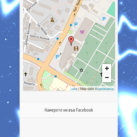
+
−
| Map data ©
Leaflet
OpenStreetMap
Намерете ни във Facebook