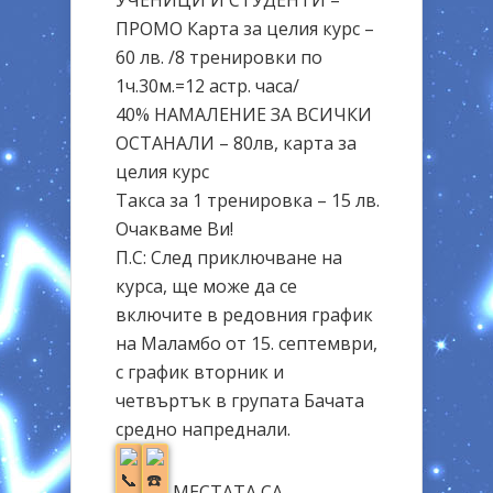
ПРОМО Карта за целия курс –
60 лв. /8 тренировки по
1ч.30м.=12 астр. часа/
40% НАМАЛЕНИЕ ЗА ВСИЧКИ
ОСТАНАЛИ – 80лв, карта за
целия курс
Такса за 1 тренировка – 15 лв.
Очакваме Ви!
П.С: След приключване на
курса, ще може да се
включите в редовния график
на Маламбо от 15. септември,
с график вторник и
четвъртък в групата Бачата
средно напреднали.
МЕСТАТА СА