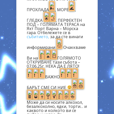
ПРОХЛАДА
, МОРЕ
,
ГЛЕДКА
, ПЕРФЕКТЕН
ПОД – ГОЛЯМАТА ТЕРАСА на
Яхт Порт Варна – Морска
гара. Отбележете се в
събитието,
за да сте винаги
информирани
Очаккваме
Ви на
ГОЛЯМОТО
ОТКРИВАНЕ тази събота –
07.06.25г. НЕКА ДА Е ЛЯТО!
ВАЖНО
БАРЪТ СМЕ СИ НИЕ
Може да си носите алкохол,
безалкохолно, ядки, торти… и
каквото и колкото ви се