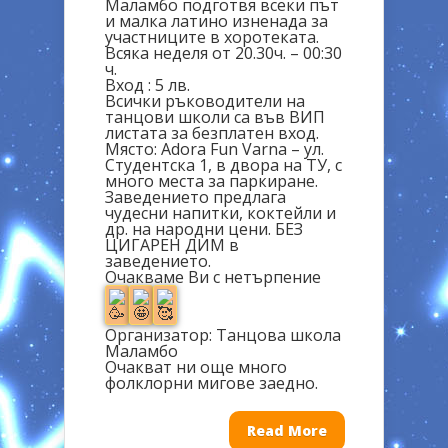
Маламбо подготвя всеки път
и малка латино изненада за
участниците в хоротеката.
Всяка неделя от 20.30ч. – 00:30
ч.
Вход : 5 лв.
Всички ръководители на
танцови школи са във ВИП
листата за безплатен вход.
Място: Adora Fun Varna – ул.
Студентска 1, в двора на ТУ, с
много места за паркиране.
Заведението предлага
чудесни напитки, коктейли и
др. на народни цени. БЕЗ
ЦИГАРЕН ДИМ в
заведението.
Очакваме Ви с нетърпение
Организатор: Танцова школа
Маламбо
Очакват ни още много
фолклорни мигове заедно.
Read More