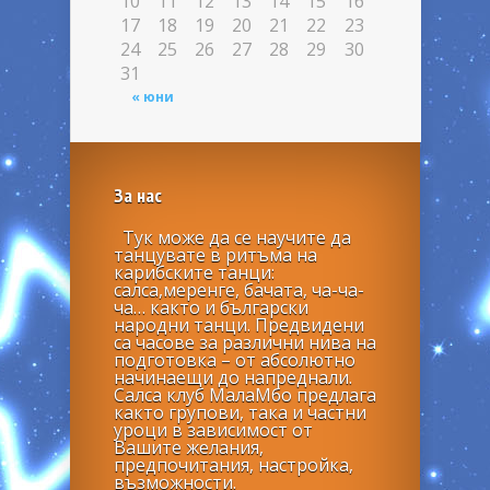
10
11
12
13
14
15
16
17
18
19
20
21
22
23
24
25
26
27
28
29
30
31
« юни
За нас
Тук може да се научите да
танцувате в ритъма на
карибските танци:
салса,меренге, бачата, ча-ча-
ча… както и български
народни танци. Предвидени
са часове за различни нива на
подготовка – от абсолютно
начинаещи до напреднали.
Салса клуб МалаМбо предлага
както групови, така и частни
уроци в зависимост от
Вашите желания,
предпочитания, настройка,
възможности.