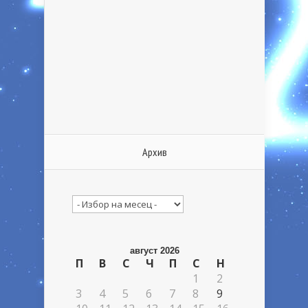
Архив
Архив
август 2026
П
В
С
Ч
П
С
Н
1
2
3
4
5
6
7
8
9