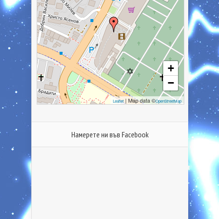
+
−
| Map data ©
Leaflet
OpenStreetMap
Намерете ни във Facebook