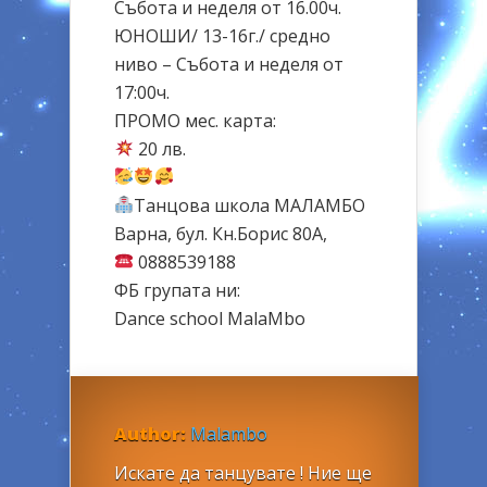
Събота и неделя от 16.00ч.
ЮНОШИ/ 13-16г./ средно
ниво – Събота и неделя от
17:00ч.
ПРОМО мес. карта:
20 лв.
Танцова школа МАЛАМБО
Варна, бул. Кн.Борис 80А,
0888539188
ФБ групата ни:
Dance school MalaMbo
Author:
Malambo
Искате да танцувате ! Ние ще