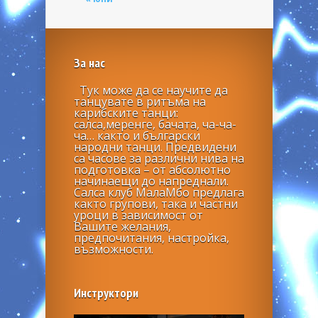
За нас
Тук може да се научите да
танцувате в ритъма на
карибските танци:
салса,меренге, бачата, ча-ча-
ча… както и български
народни танци. Предвидени
са часове за различни нива на
подготовка – от абсолютно
начинаещи до напреднали.
Салса клуб МалаМбо предлага
както групови, така и частни
уроци в зависимост от
Вашите желания,
предпочитания, настройка,
възможности.
Инструктори