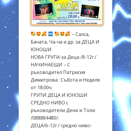
– Салса,
Бачата, Ча-ча и др. за ДЕЦА И
ЮНОШИ
НОВА ГРУПА за Деца /8-12г./
НАЧИНАЕЩИ – С
ръководител Патрисия
Димитрова : Събота и Неделя
от 18.00ч.
ГРУПИ ДЕЦА И ЮНОШИ
СРЕДНО НИВО с
ръководители Дени и Толи
/088884480/:
ДЕЦА/6-12г./ средно ниво-