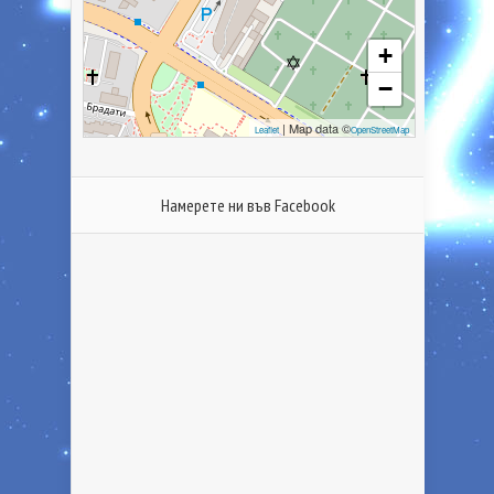
+
−
| Map data ©
Leaflet
OpenStreetMap
Намерете ни във Facebook