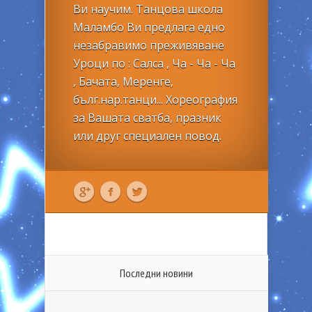
Ви научим. Танцова школа
Маламбо Ви предлага едно
незабравимо преживяване
Уроци по : Салса , Ча - Ча - Ча
, Бачата, Меренге,
бълг.нар.танци... Хореография
за Вашата сватба, празник
или друг специален повод.
Последни новини