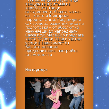
танцувате в ритъма на
карибските танци:
салса,меренге, бачата, ча-ча-
ча… както и български
народни танци. Предвидени
са часове за различни нива на
подготовка – от абсолютно
начинаещи до напреднали.
Салса клуб МалаМбо предлага
както групови, така и частни
уроци в зависимост от
Вашите желания,
предпочитания, настройка,
възможности.
Инструктори