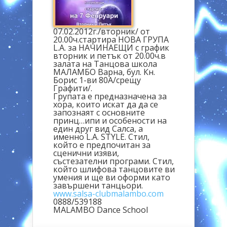
07.02.2012г./вторник/ от
20.00ч.стартира НОВА ГРУПА
L.A. за НАЧИНАЕЩИ с график
вторник и петък от 20.00ч.в
залата на Танцова школа
МАЛАМБО Варна, бул. Кн.
Борис 1-ви 80А/срещу
Графити/.
Групата е предназначена за
хора, които искат да да се
запознаят с основните
принц…ипи и особености на
един друг вид Салса, а
именно L.A. STYLE. Стил,
който е предпочитан за
сценични изяви,
състезателни програми. Стил,
който шлифова танцовите ви
умения и ще ви оформи като
завършени танцьори.
www.salsa-clubmalambo.com
0888/539188
MALAMBO Dance School