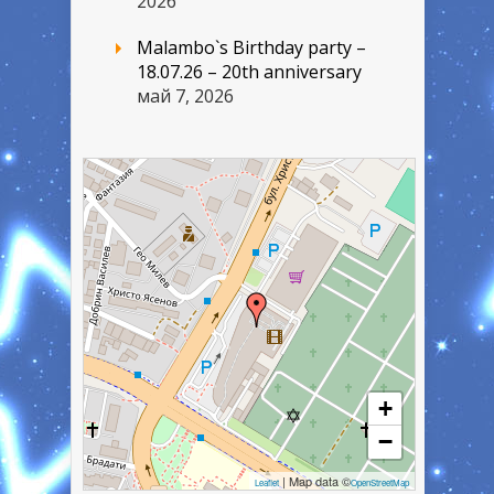
2026
Malambo`s Birthday party –
18.07.26 – 20th anniversary
май 7, 2026
+
−
| Map data ©
Leaflet
OpenStreetMap