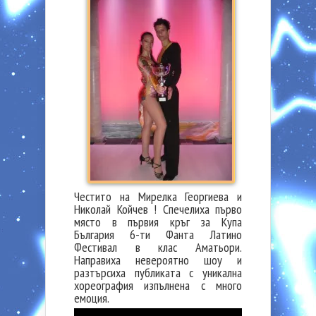
Честито на Мирелка Георгиева и
Николай Койчев ! Спечелиха първо
място в първия кръг за Купа
България 6-ти Фанта Латино
Фестивал в клас Аматьори.
Направиха невероятно шоу и
разтърсиха публиката с уникална
хореография изпълнена с много
емоция.