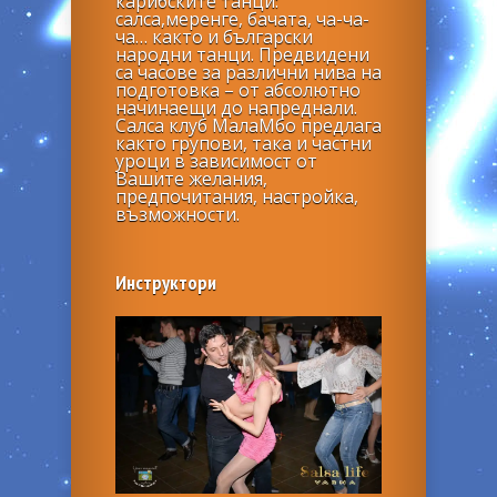
карибските танци:
салса,меренге, бачата, ча-ча-
ча… както и български
народни танци. Предвидени
са часове за различни нива на
подготовка – от абсолютно
начинаещи до напреднали.
Салса клуб МалаМбо предлага
както групови, така и частни
уроци в зависимост от
Вашите желания,
предпочитания, настройка,
възможности.
Инструктори