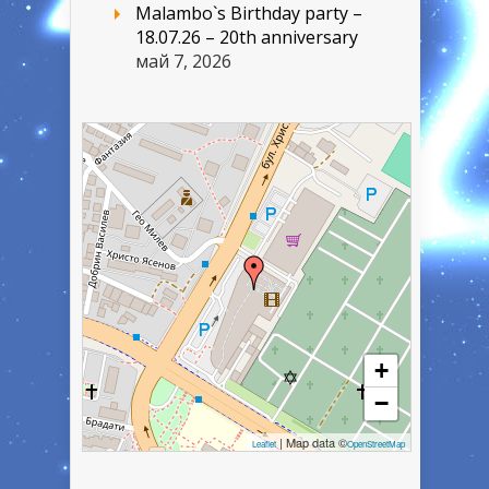
Malambo`s Birthday party –
18.07.26 – 20th anniversary
май 7, 2026
+
−
| Map data ©
Leaflet
OpenStreetMap