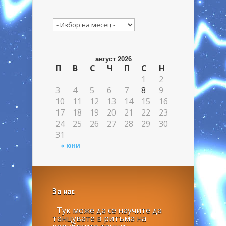
Архив
август 2026
П
В
С
Ч
П
С
Н
1
2
3
4
5
6
7
8
9
10
11
12
13
14
15
16
17
18
19
20
21
22
23
24
25
26
27
28
29
30
31
« юни
За нас
Тук може да се научите да
танцувате в ритъма на