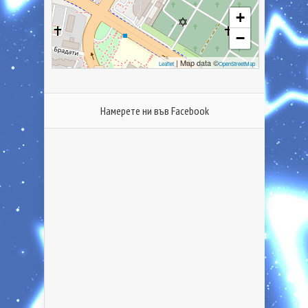
+
−
| Map data ©
Leaflet
OpenStreetMap
Намерете ни във Facebook