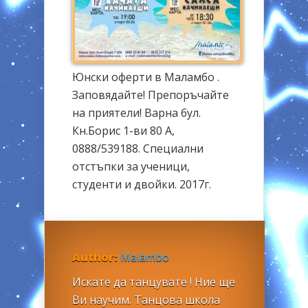
Юнски оферти в Маламбо .
Заповядайте! Препоръчайте
на приятели! Варна бул.
Кн.Борис 1-ви 80 А,
0888/539188. Специални
отстъпки за ученици,
студенти и двойки. 2017г.
Author:
Malambo
Искате да танцувате ! Ние ще
Ви научим. Танцова школа