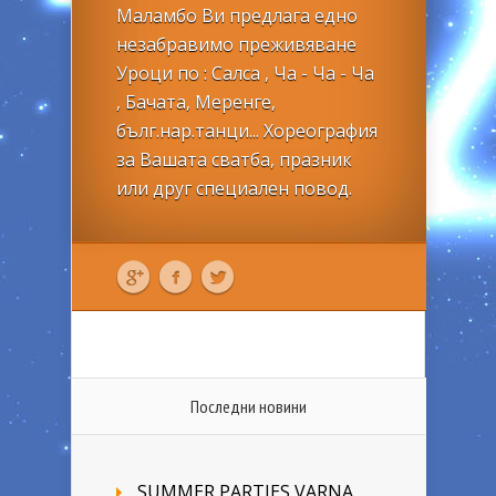
Маламбо Ви предлага едно
незабравимо преживяване
Уроци по : Салса , Ча - Ча - Ча
, Бачата, Меренге,
бълг.нар.танци... Хореография
за Вашата сватба, празник
или друг специален повод.
Последни новини
SUMMER PARTIES VARNA