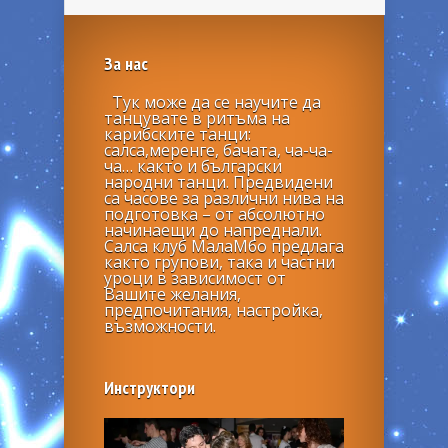
За нас
Тук може да се научите да
танцувате в ритъма на
карибските танци:
салса,меренге, бачата, ча-ча-
ча… както и български
народни танци. Предвидени
са часове за различни нива на
подготовка – от абсолютно
начинаещи до напреднали.
Салса клуб МалаМбо предлага
както групови, така и частни
уроци в зависимост от
Вашите желания,
предпочитания, настройка,
възможности.
Инструктори